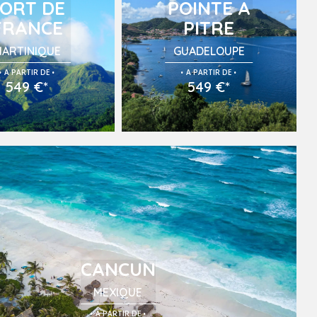
ORT DE
POINTE A
FRANCE
PITRE
ARTINIQUE
GUADELOUPE
.
.
.
.
A PARTIR DE
A PARTIR DE
549 €*
549 €*
CANCUN
MEXIQUE
.
.
A PARTIR DE