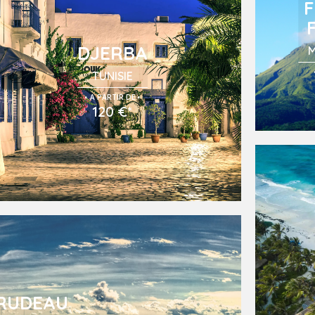
F
DJERBA
M
TUNISIE
.
.
A PARTIR DE
120 €*
RUDEAU