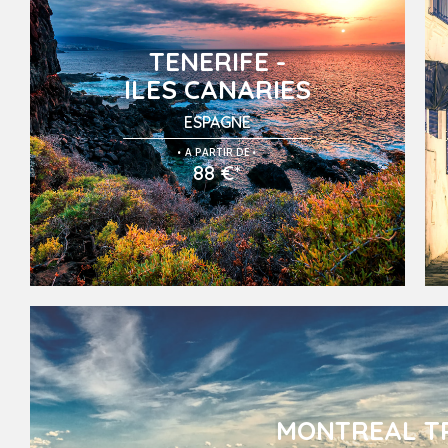
TENERIFE -
ILES CANARIES
ESPAGNE
.
.
A PARTIR DE
88 €*
MONTREAL T