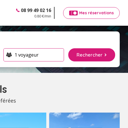
08 99 49 02 16
Mes réservations
0.80 €/min
Rechercher
ls
éférées